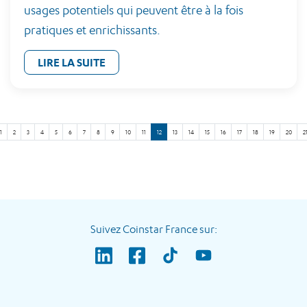
usages potentiels qui peuvent être à la fois
pratiques et enrichissants.
LIRE LA SUITE
1
2
3
4
5
6
7
8
9
10
11
12
13
14
15
16
17
18
19
20
2
Suivez Coinstar France sur: