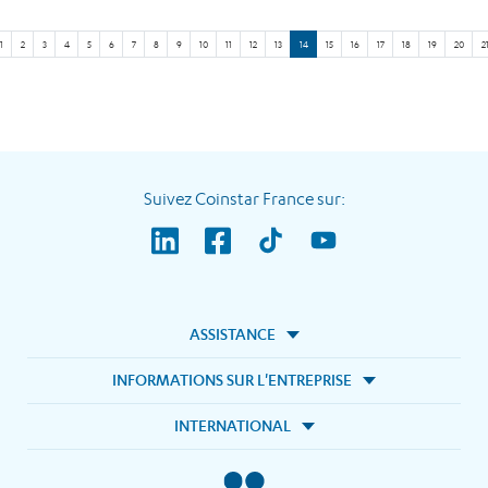
1
2
3
4
5
6
7
8
9
10
11
12
13
14
15
16
17
18
19
20
2
Suivez Coinstar France sur:
ASSISTANCE
INFORMATIONS SUR L'ENTREPRISE
INTERNATIONAL