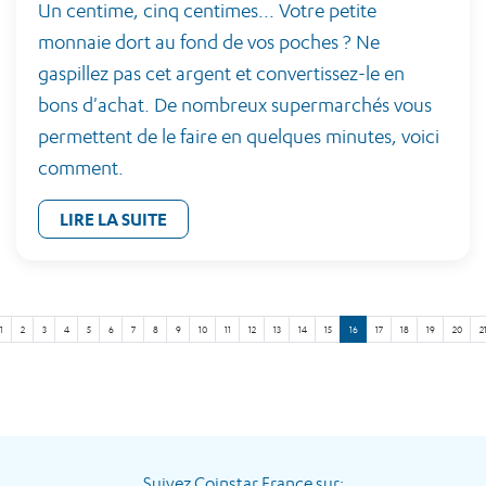
Un centime, cinq centimes... Votre petite
monnaie dort au fond de vos poches ? Ne
gaspillez pas cet argent et convertissez-le en
bons d'achat. De nombreux supermarchés vous
permettent de le faire en quelques minutes, voici
comment.
LIRE LA SUITE
1
2
3
4
5
6
7
8
9
10
11
12
13
14
15
16
17
18
19
20
2
Suivez Coinstar France sur: