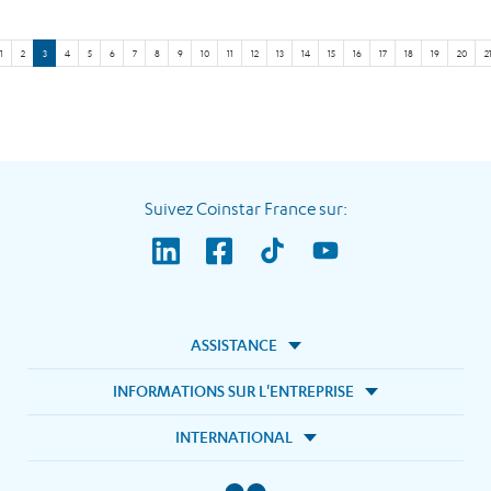
1
2
3
4
5
6
7
8
9
10
11
12
13
14
15
16
17
18
19
20
2
Suivez Coinstar France sur:
ASSISTANCE
INFORMATIONS SUR L'ENTREPRISE
INTERNATIONAL