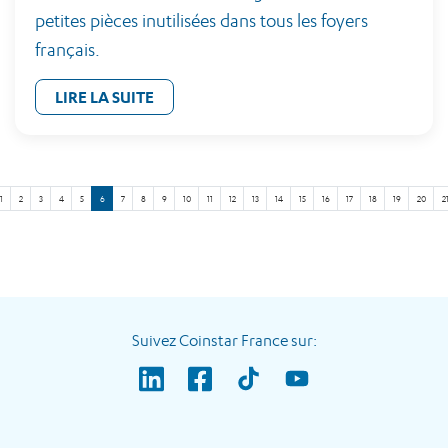
petites pièces inutilisées dans tous les foyers
français.
LIRE LA SUITE
1
2
3
4
5
6
7
8
9
10
11
12
13
14
15
16
17
18
19
20
2
Suivez Coinstar France sur: