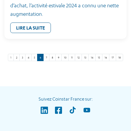
d’achat, l’activité estivale 2024 a connu une nette
augmentation.
LIRE LA SUITE
1
2
3
4
5
6
7
8
9
10
11
12
13
14
15
16
17
18
Suivez Coinstar France sur: