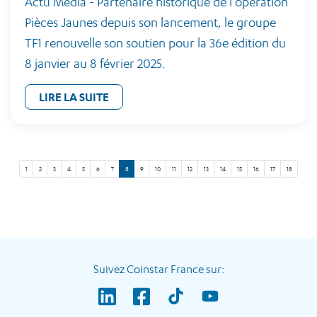
Actu Média - Partenaire historique de l'opération
Pièces Jaunes depuis son lancement, le groupe
TF1 renouvelle son soutien pour la 36e édition du
8 janvier au 8 février 2025.
LIRE LA SUITE
1
2
3
4
5
6
7
8
9
10
11
12
13
14
15
16
17
18
Suivez Coinstar France sur: