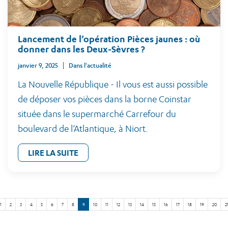
Lancement de l’opération Pièces jaunes : où
donner dans les Deux-Sèvres ?
janvier 9, 2025
Dans l'actualité
La Nouvelle République - Il vous est aussi possible
de déposer vos pièces dans la borne Coinstar
située dans le supermarché Carrefour du
boulevard de l’Atlantique, à Niort.
LIRE LA SUITE
1
2
3
4
5
6
7
8
9
10
11
12
13
14
15
16
17
18
19
20
2