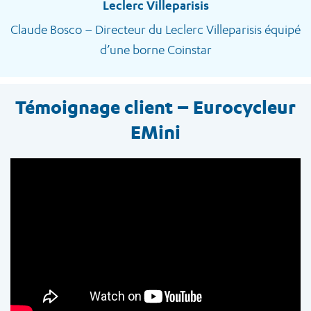
Leclerc Villeparisis
Claude Bosco – Directeur du Leclerc Villeparisis équipé
d’une borne Coinstar
Témoignage client – Eurocycleur
EMini