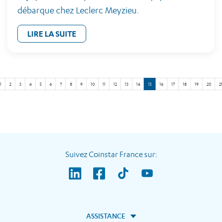
débarque chez Leclerc Meyzieu.
LIRE LA SUITE
1
2
3
4
5
6
7
8
9
10
11
12
13
14
15
16
17
18
19
20
2
Suivez Coinstar France sur:
ASSISTANCE