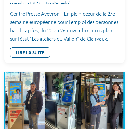
novembre 21, 2023
Dans l'actualité
Centre Presse Aveyron - En plein cœur de la 27e
semaine européenne pour l’emploi des personnes
handicapées, du 20 au 26 novembre, gros plan
sur l’ésat "Les ateliers du Vallon" de Clairvaux.
LIRE LA SUITE