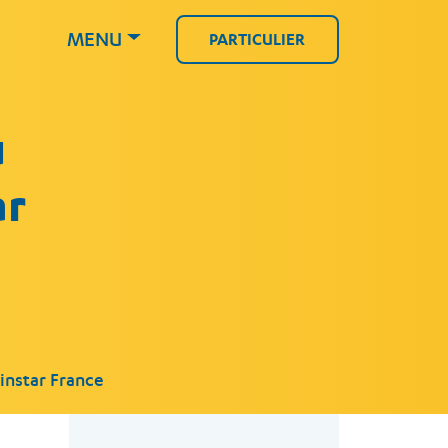
MENU
PARTICULIER
u
ar
instar France