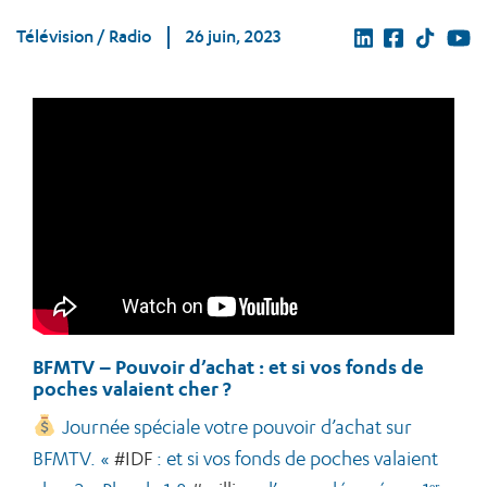
Télévision / Radio
26 juin, 2023
BFMTV – Pouvoir d’achat : et si vos fonds de
poches valaient cher ?
Journée spéciale votre pouvoir d’achat sur
BFMTV. «
#IDF
: et si vos fonds de poches valaient