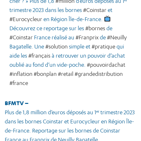
cher ? » Plus de 1,8
#million
d’euros déposés au 1ᵉʳ
trimestre 2023 dans les bornes
#Coinstar
et
#Eurocycleur
en Région Île-de-France.
Découvrez ce reportage sur les
#bornes
de
#Coinstar
France réalisé au
#Franprix
de
#Neuilly
Bagatelle. Une
#solution
simple et
#pratique
qui
aide les
#français
à retrouver un pouvoir d’achat
oublié au fond d’un vide-poche.
#pouvoirdachat
#inflation
#bonplan
#retail
#grandedistribution
#france
BFMTV –
Plus de 1,8 million d’euros déposés au 1ᵉʳ trimestre 2023
dans les bornes Coinstar et Eurocycleur en Région Île-
de-France. Reportage sur les bornes de Coinstar
France au Franprix de Neuilly Bagatelle.